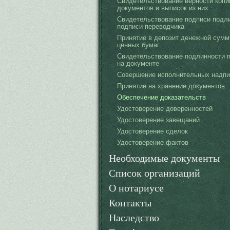
Свидетельствование верности копи
документов и выписок из них
Свидетельствование подписи подл
подписи переводчика
Принятие в депозит денежной сумм
ценных бумаг
Свидетельствование подлинности 
на документе
Совершение исполнительных надпи
Принятие на хранение документов
Обеспечение доказательств
Удостоверение доверенностей
Удостоверение завещаний
Удостоверение сделок
Удостоверение фактов
Необходимые документы
Список организаций
О нотариусе
Контакты
Наследство