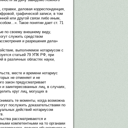
, справки, деловая корреспонденция,
фровой, графической записи, в том
нной или другой связи либо иным,
обом…». Такое понятии дает ст. 71
ые по своему внешнему виду,
могут служить средством
ассмотрения и разрешения дела»
ействие, выполняемое нотариусом с
руется статьей 79 УПК РФ, при
й в различных областях науки,
ьств, месте и времени нотариус
торых не отменяет и не
ого закон предусматривает
н и заинтересованных лиц, в случаях,
делить круг лиц, могущих в
онимать те моменты, когда возможна
могут послужить доказательствами по
ссуальных действий нотариусом
в.
ьства рассматриваются и
нными компетентными на то органами
сестороннего, полного объективного и