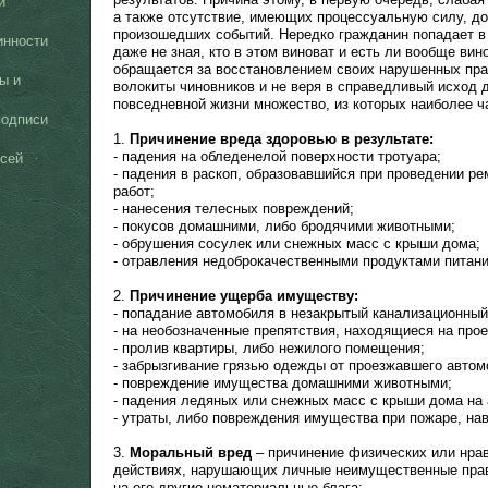
й
а также отсутствие, имеющих процессуальную силу, д
произошедших событий. Нередко гражданин попадает в 
инности
даже не зная, кто в этом виноват и есть ли вообще вин
обращается за восстановлением своих нарушенных пра
ы и
волокиты чиновников и не веря в справедливый исход 
повседневной жизни множество, из которых наиболее 
подписи
1.
Причинение вреда здоровью в результате:
- падения на обледенелой поверхности тротуара;
сей
- падения в раскоп, образовавшийся при проведении р
работ;
- нанесения телесных повреждений;
- покусов домашними, либо бродячими животными;
- обрушения сосулек или снежных масс с крыши дома;
- отравления недоброкачественными продуктами питани
2.
Причинение ущерба имуществу:
- попадание автомобиля в незакрытый канализационный
- на необозначенные препятствия, находящиеся на прое
- пролив квартиры, либо нежилого помещения;
- забрызгивание грязью одежды от проезжавшего автом
- повреждение имущества домашними животными;
- падения ледяных или снежных масс с крыши дома на
- утраты, либо повреждения имущества при пожаре, на
3.
Моральный вред
– причинение физических или нра
действиях, нарушающих личные неимущественные прав
на его другие нематериальные блага: