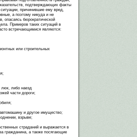
оказательств, подтверждающих факты
ситуации, причинившие ему вред,
овные, а поэтому никуда и не
в, опасаясь бюрократической
дела. Примеров таких ситуаций в
часто встречающимися являются:
емонтных или строительных
я;
 люк, либо наезд
зжей части дороги;
обиля;
 автомашину и другое имущество;
воднении, взрыве;
вственных страданий и выражается в
а гражданина, а также посягающие