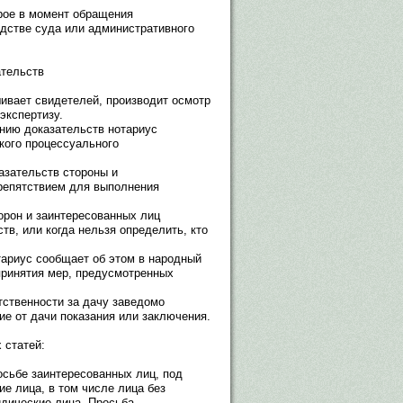
орое в момент обращения
одстве суда или административного
ательств
ивает свидетелей, производит осмотр
экспертизу.
нию доказательств нотариус
кого процессуального
азательств стороны и
препятствием для выполнения
орон и заинтересованных лиц
тв, или когда нельзя определить, кто
тариус сообщает об этом в народный
принятия мер, предусмотренных
тственности за дачу заведомо
ие от дачи показания или заключения.
 статей:
осьбе заинтересованных лиц, под
е лица, в том числе лица без
идические лица. Просьба