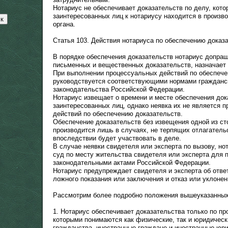
Нотариус не обеспечивает доказательств по делу, кот
заинтересованных лиц к нотариусу находится в произв
органа.
Статья 103. Действия нотариуса по обеспечению доказ
В порядке обеспечения доказательств нотариус допраш
письменных и вещественных доказательств, назначает 
При выполнении процессуальных действий по обеспече
руководствуется соответствующими нормами гражданс
законодательства Российской Федерации.
Нотариус извещает о времени и месте обеспечения док
заинтересованных лиц, однако неявка их не является 
действий по обеспечению доказательств.
Обеспечение доказательств без извещения одной из ст
производится лишь в случаях, не терпящих отлагательс
впоследствии будет участвовать в деле.
В случае неявки свидетеля или эксперта по вызову, но
суд по месту жительства свидетеля или эксперта для 
законодательными актами Российской Федерации.
Нотариус предупреждает свидетеля и эксперта об отве
ложного показания или заключения и отказ или уклонен
Рассмотрим более подробно положения вышеуказанных
1. Нотариус обеспечивает доказательства только по пр
которыми понимаются как физические, так и юридически
гражданства, иностранные граждане и иностранные юр