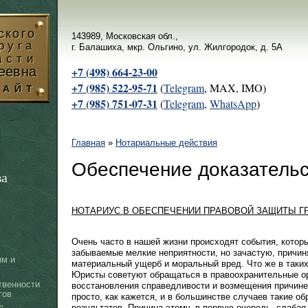
ского
143989, Московская обл.,
руга
г. Балашиха, мкр. Ольгино, ул. Жилгородок, д. 5А
асти
еевна
+7 (498) 664-23-00
+7 (985) 522-95-71
(
Telegram
, MAX, IMO)
САЙТ
+7 (985) 751-07-31
(
Telegram
,
WhatsApp
)
Главная
»
Нотариальные действия
Вы здесь
Обеспечение доказатель
ва
НОТАРИУС В ОБЕСПЕЧЕНИИ ПРАВОВОЙ ЗАЩИТЫ Г
Очень часто в нашей жизни происходят события, котор
забываемые мелкие неприятности, но зачастую, причин
им и
материальный ущерб и моральный вред. Что же в таки
Юристы советуют обращаться в правоохранительные ор
твенности
восстановления справедливости и возмещения причинен
гов
просто, как кажется, и в большинстве случаев такие 
результатов. Причина этому, в первую очередь, слабая