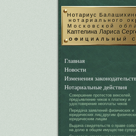
Перейти к основному содержанию
Нотариус Балашихин
нотариального ок
Московской обл
Каптелина Лариса Серг
ОФИЦИАЛЬНЫЙ 
Главная
Новости
Изменения законодательст
Нотариальные действия
Совершение протестов векселей,
предъявление чеков к платежу и
удостоверение неоплаты чеков
Передача заявлений физических и
юридических лиц другим физическ
юридическим лицам
Выдача свидетельств о праве собс
на долю в общем имуществе супру