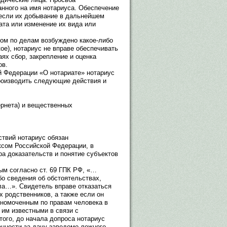
нного на имя нотариуса. Обеспечение
 если их добывание в дальнейшем
ата или изменение их вида или
дом по делам возбуждено какое-либо
ое), нотариус не вправе обеспечивать
ях сбор, закрепление и оценка
ов.
ой Федерации «О нотариате» нотариус
производить следующие действия и
ернета) и вещественных
твий нотариус обязан
сом Российской Федерации, в
ра доказательств и понятие субъектов
ым согласно ст. 69 ГПК РФ, «…
бо сведения об обстоятельствах,
а…». Свидетель вправе отказаться
х родственников, а также если он
лномоченным по правам человека в
им известными в связи с
того, до начала допроса нотариус
енности за дачу заведомо ложного