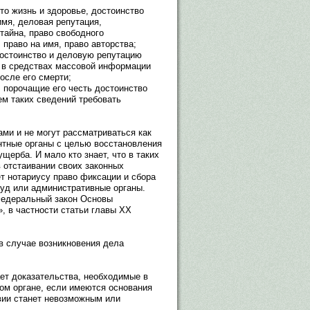
то жизнь и здоровье, достоинство
имя, деловая репутация,
тайна, право свободного
право на имя, право авторства;
достоинство и деловую репутацию
й в средствах массовой информации
после его смерти;
, порочащие его честь достоинство
м таких сведений требовать
ми и не могут рассматриваться как
нтные органы с целью восстановления
ерба. И мало кто знает, что в таких
 отстаивании своих законных
ет нотариусу право фиксации и сбора
суд или административные органы.
Федеральный закон Основы
, в частности статьи главы ХХ
в случае возникновения дела
ет доказательства, необходимые в
ом органе, если имеются основания
вии станет невозможным или