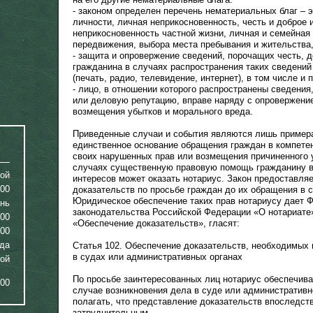
- законом определен перечень нематериальных благ – э
личности, личная неприкосновенность, честь и доброе 
неприкосновенность частной жизни, личная и семейная 
передвижения, выбора места пребывания и жительства, 
- защита и опровержение сведений, порочащих честь, 
гражданина в случаях распространения таких сведени
(печать, радио, телевидение, интернет), в том числе и 
- лицо, в отношении которого распространены сведения
или деловую репутацию, вправе наряду с опровержение
возмещения убытков и морального вреда.
Приведенные случаи и события являются лишь примера
единственное основание обращения граждан в компете
своих нарушенных прав или возмещения причиненного ущ
случаях существенную правовую помощь гражданину в
ой
интересов может оказать нотариус. Закон предоставля
:00
доказательств по просьбе граждан до их обращения в 
Юридическое обеспечение таких прав нотариусу дает 
ень
законодательства Российской Федерации «О нотариате»
:00
«Обеспечение доказательств», гласят:
:00
еда
Статья 102. Обеспечение доказательств, необходимых 
в судах или административных органах
ой
По просьбе заинтересованных лиц нотариус обеспечива
:00
случае возникновения дела в суде или административн
полагать, что представление доказательств впоследст
затруднительным.