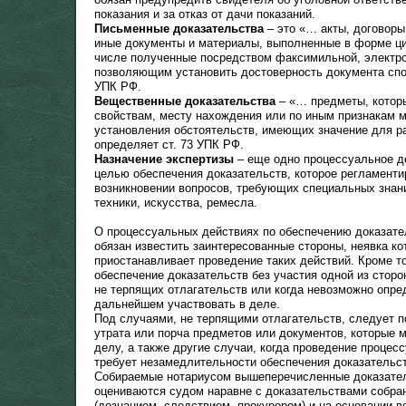
показания и за отказ от дачи показаний.
Письменные доказательства
– это «… акты, договоры
иные документы и материалы, выполненные в форме ци
числе полученные посредством факсимильной, электро
позволяющим установить достоверность документа спос
УПК РФ.
Вещественные доказательства
– «… предметы, котор
свойствам, месту нахождения или по иным признакам 
установления обстоятельств, имеющих значение для р
определяет ст. 73 УПК РФ.
Назначение экспертизы
– еще одно процессуальное д
целью обеспечения доказательств, которое регламенти
возникновении вопросов, требующих специальных знани
техники, искусства, ремесла.
О процессуальных действиях по обеспечению доказател
обязан известить заинтересованные стороны, неявка ко
приостанавливает проведение таких действий. Кроме т
обеспечение доказательств без участия одной из сторо
не терпящих отлагательств или когда невозможно опре
дальнейшем участвовать в деле.
Под случаями, не терпящими отлагательств, следует п
утрата или порча предметов или документов, которые 
делу, а также другие случаи, когда проведение проце
требует незамедлительности обеспечения доказательст
Собираемые нотариусом вышеперечисленные доказател
оцениваются судом наравне с доказательствами собра
(дознанием, следствием, прокурором) и на основании в