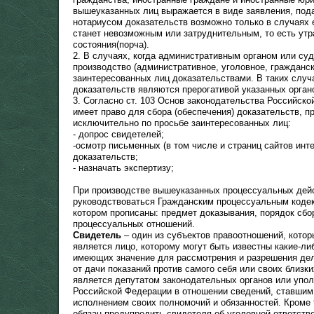
вышеуказанных лиц выражается в виде заявления, пода
нотариусом доказательств возможно только в случаях
станет невозможным или затруднительным, то есть утр
состояния(порча).
2. В случаях, когда административным органом или су
производство (административное, уголовное, гражданск
заинтересованных лиц доказательствами. В таких случа
доказательств являются прерогативой указанных орган
3. Согласно ст. 103 Основ законодательства Российск
имеет право для сбора (обеспечения) доказательств, 
исключительно по просьбе заинтересованных лиц:
- допрос свидетелей;
-осмотр письменных (в том числе и страниц сайтов инт
доказательств;
- назначать экспертизу;
При производстве вышеуказанных процессуальных дейс
руководствоваться Гражданским процессуальным кодек
котором прописаны: предмет доказывания, порядок сбо
процессуальных отношений.
Свидетель
– один из субъектов правоотношений, котор
является лицо, которому могут быть известны какие-ли
имеющих значение для рассмотрения и разрешения дел
от дачи показаний против самого себя или своих близки
является депутатом законодательных органов или упо
Российской Федерации в отношении сведений, ставшим 
исполнением своих полномочий и обязанностей. Кроме 
обязан предупредить свидетеля об уголовной ответств